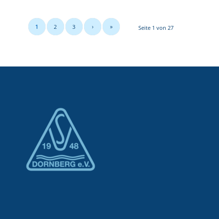
1
2
3
›
»
Seite 1 von 27